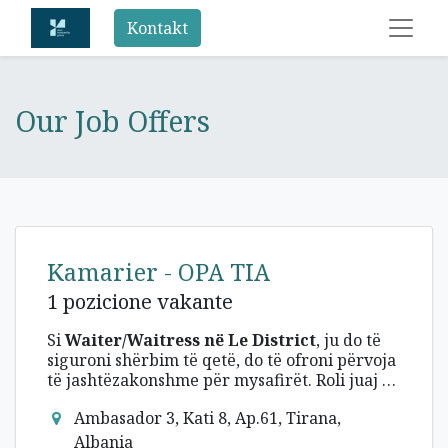
Kontakt
Our Job Offers
Kamarier - OPA TIA
1 pozicione vakante
Si
Waiter/Waitress në Le District
, ju do të
siguroni shërbim të qetë, do të ofroni përvoja
të jashtëzakonshme për mysafirët. Roli juaj do
të jetë vendimtar në ofrimin e një shërbimi të
Roli dhe përgjegjësitë:
Ambasador 3, Kati 8, Ap.61, Tirana,
shkëlqyer ndaj klientit, duke siguruar që të
ftuarit të kenë një përvojë pozitive.
Albania